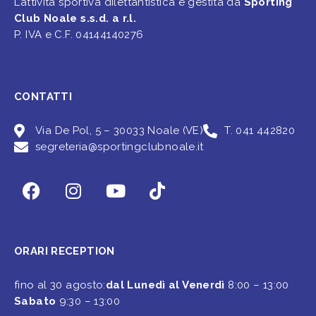
L’attività sportiva dilettantistica è gestita da
Sporting
Club Noale s.s.d. a r.l.
P. IVA e C.F. 04144140276
CONTATTI
Via De Pol, 5 – 30033 Noale (VE)
T. 041 442820
segreteria@sportingclubnoale.it
ORARI RECEPTION
fino al 30 agosto:
dal Lunedì al Venerdì
8:00 – 13:00
Sabato
9:30 – 13:00