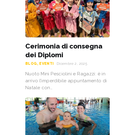
Cerimonia di consegna
dei Diplomi
BLOG
,
EVENTI
Dicembre 2, 2025
Nuoto Mini Pesciolini e Ragazzi: è in
arrivo l’imperdibile appuntamento di
Natale con…