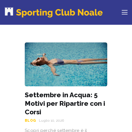
PROVA IL CLUB
CORSI
ORARI
CENTRI ESTIVI
NEWS DAL BLOG
CONTATTI
REGOLAMENTO
Settembre in Acqua: 5
RINNOVA ONLINE
Motivi per Ripartire con i
Corsi
BLOG
Luglio 10, 2026
Scopri perché settembre è il