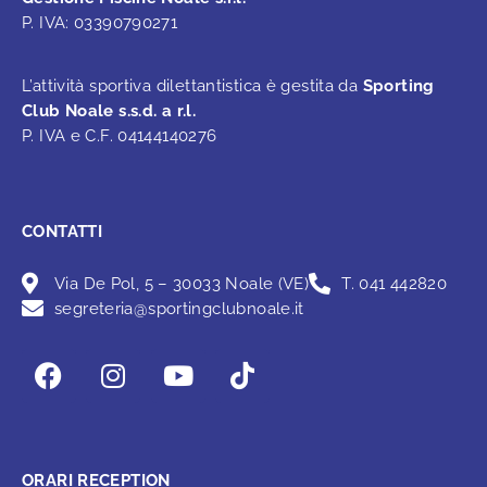
P. IVA: 03390790271
L’attività sportiva dilettantistica è gestita da
Sporting
Club Noale s.s.d. a r.l.
P. IVA e C.F. 04144140276
CONTATTI
Via De Pol, 5 – 30033 Noale (VE)
T. 041 442820
segreteria@sportingclubnoale.it
ORARI RECEPTION