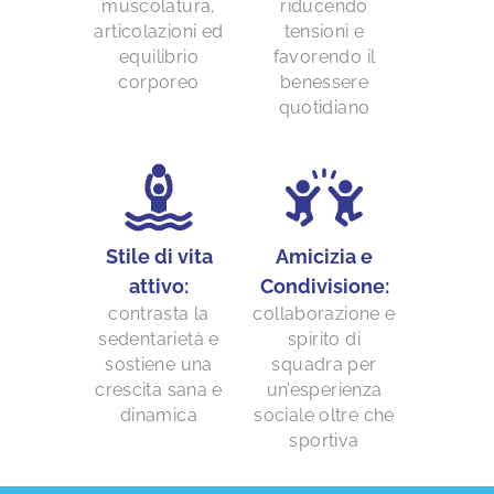
muscolatura,
riducendo
articolazioni ed
tensioni e
equilibrio
favorendo il
corporeo
benessere
quotidiano
Stile di vita
Amicizia e
attivo:
Condivisione:
contrasta la
collaborazione e
sedentarietà e
spirito di
sostiene una
squadra per
crescita sana e
un’esperienza
dinamica
sociale oltre che
sportiva