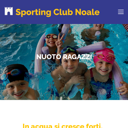
PROVA IL CLUB
CORSI
NUOTO RAGAZZI
ORARI
CENTRI ESTIVI
NEWS DAL BLOG
CONTATTI
REGOLAMENTO
RINNOVA ONLINE
In acqua si cresce forti,