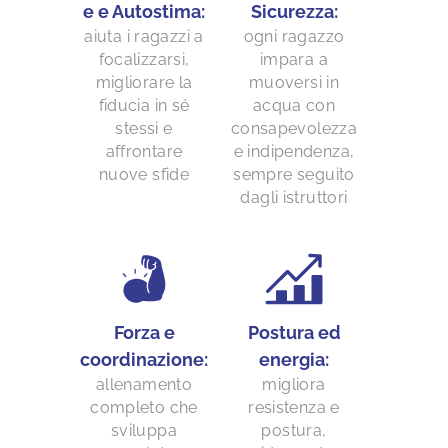
e e Autostima:
Sicurezza:
aiuta i ragazzi a
ogni ragazzo
focalizzarsi,
impara a
migliorare la
muoversi in
fiducia in sé
acqua con
stessi e
consapevolezza
affrontare
e indipendenza,
nuove sfide
sempre seguito
dagli istruttori
Forza e
Postura ed
coordinazione:
energia:
allenamento
migliora
completo che
resistenza e
sviluppa
postura,