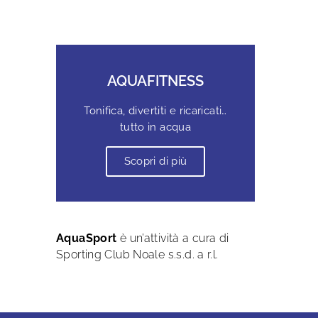
AQUAFITNESS
Tonifica, divertiti e ricaricati…
tutto in acqua
Scopri di più
AquaSport
è un’attività a cura di
Sporting Club Noale s.s.d. a r.l.