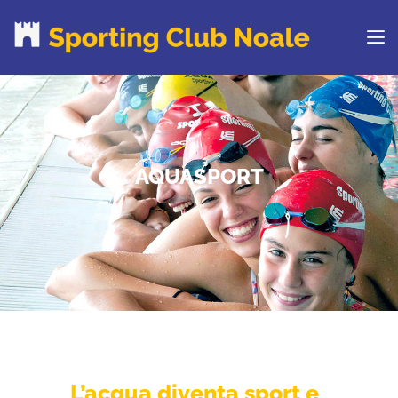
PROVA IL CLUB
CORSI
AQUASPORT
ORARI
CENTRI ESTIVI
NEWS DAL BLOG
CONTATTI
REGOLAMENTO
RINNOVA ONLINE
L’acqua diventa sport e