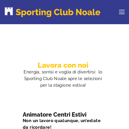
PROVA IL CLUB
CORSI
ORARI
Lavora con noi
CENTRI ESTIVI
Energia, sorrisi e voglia di divertirsi: lo
NEWS DAL BLOG
Sporting Club Noale apre le selezioni
CONTATTI
per la stagione estiva!
REGOLAMENTO
RINNOVA ONLINE
Animatore Centri Estivi
Non un lavoro qualunque, un’estate
da ricordare!