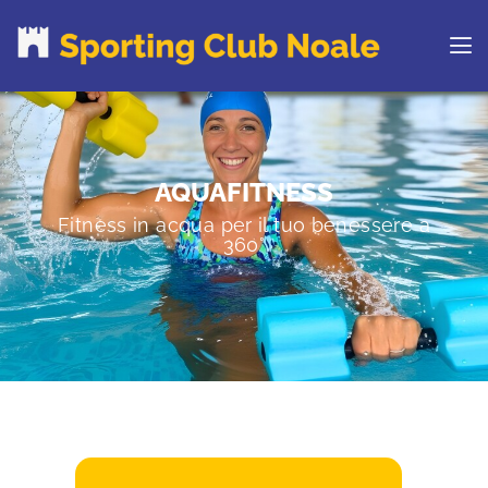
PROVA IL CLUB
AQUAFITNESS
CORSI
ORARI
Fitness in acqua per il tuo benessere a
360°
CENTRI ESTIVI
NEWS DAL BLOG
CONTATTI
REGOLAMENTO
RINNOVA ONLINE