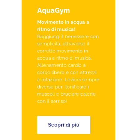
AquaGym
Movimento in acqua a
ritmo di musica!
Raggiungi il benessere con
semplicità, attraverso il
corretto movimento in
acqua a ritmo di musica.
Allenamento cardio a
corpo libero e con attrezzi
a rotazione. Lezioni sempre
diverse per tonificare i
muscoli e bruciare calorie
con il sorriso!
Scopri di più