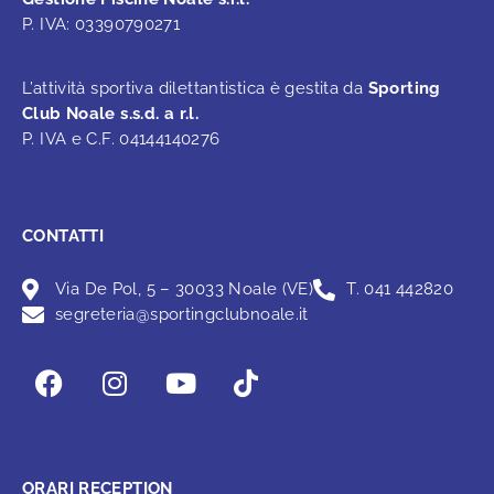
P. IVA: 03390790271
L’attività sportiva dilettantistica è gestita da
Sporting
Club Noale s.s.d. a r.l.
P. IVA e C.F. 04144140276
CONTATTI
Via De Pol, 5 – 30033 Noale (VE)
T. 041 442820
segreteria@sportingclubnoale.it
ORARI RECEPTION