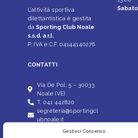
Sabat
L’attività sportiva
dilettantistica è gestita
da
Sporting Club Noale
s.s.d. a r.l.
P. IVA e C.F. 04144140276
CONTATTI
Via De Pol, 5 – 30033
Noale (VE)
T. 041 442820
segreteria@sportingcl
ubnoale.it
Gestisci Consenso