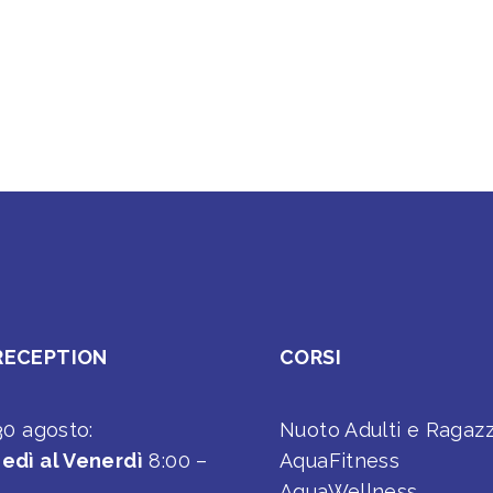
RECEPTION
CORSI
 30 agosto:
Nuoto Adulti e Ragazz
edì al Venerdì
8:00 –
AquaFitness
AquaWellness