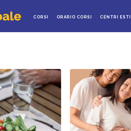
ROVA IL CLUB
CORSI
ORARIO CORSI
CENTRI ESTI
ORSI
RARI
ENTRI ESTIVI
EWS DAL BLOG
ONTATTI
EGOLAMENTO
INNOVA ONLINE