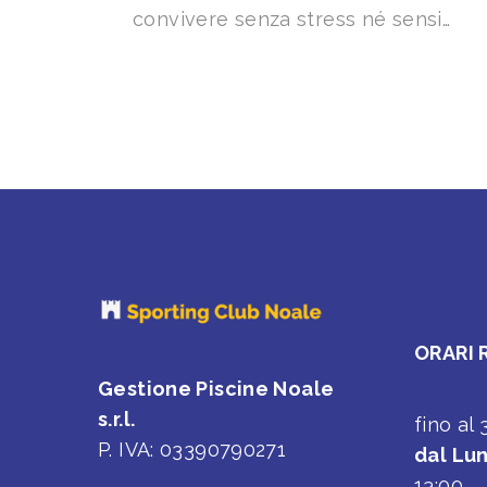
convivere senza stress né sensi…
ORARI 
Gestione Piscine Noale
s.r.l.
fino al
P. IVA: 03390790271
dal Lun
13:00