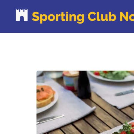
P
C
O
C
N
C
R
R