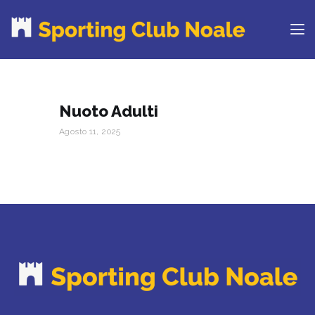
PROVA IL CLUB
Nuoto Adulti
CORSI
Agosto 11, 2025
ORARI
CENTRI ESTIVI
NEWS DAL BLOG
CONTATTI
REGOLAMENTO
RINNOVA ONLINE