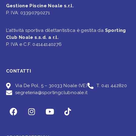
Gestione Piscine Noale s.r.l.
P. IVA: 03390790271
L’attività sportiva dilettantistica è gestita da
Sporting
Club Noale s.s.d. a r.l.
P. IVA e C.F. 04144140276
CONTATTI
Via De Pol, 5 – 30033 Noale (VE)
T. 041 442820
segreteria@sportingclubnoale.it