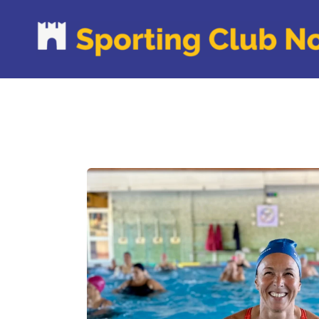
P
C
O
C
N
C
R
R