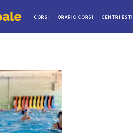
ROVA IL CLUB
CORSI
ORARIO CORSI
CENTRI ESTI
ORSI
RARI
ENTRI ESTIVI
EWS DAL BLOG
ONTATTI
EGOLAMENTO
INNOVA ONLINE