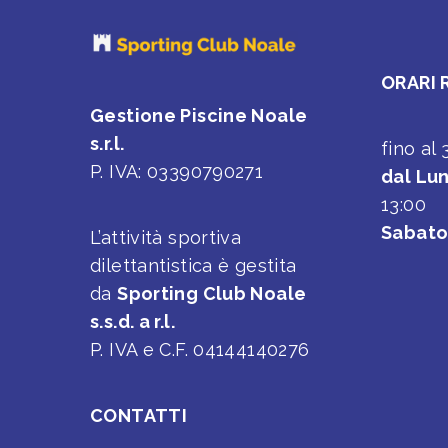
ORARI 
Gestione Piscine Noale
s.r.l.
fino al
P. IVA: 03390790271
dal Lun
13:00
Sabat
L’attività sportiva
dilettantistica è gestita
da
Sporting Club Noale
s.s.d. a r.l.
P. IVA e C.F. 04144140276
CONTATTI