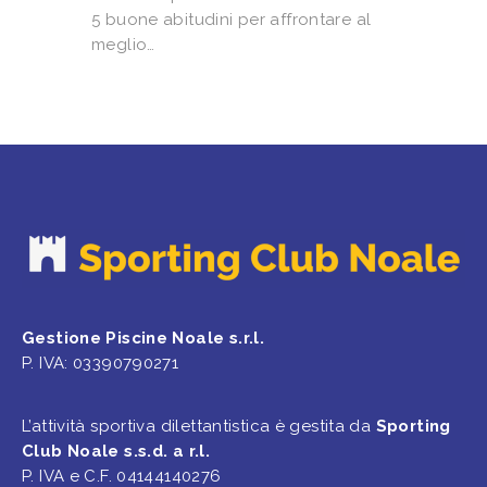
5 buone abitudini per affrontare al
meglio…
Gestione Piscine Noale s.r.l.
P. IVA: 03390790271
L’attività sportiva dilettantistica è gestita da
Sporting
Club Noale s.s.d. a r.l.
P. IVA e C.F. 04144140276