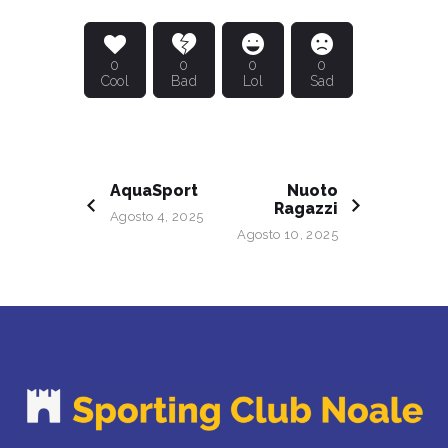
0
0
0
0
Cool
Bad
Lol
Sad
AquaSport
Nuoto
Ragazzi
Agosto 4, 2025
Agosto 10, 2025