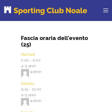
PROVA IL CLUB
Fascia oraria dell'evento
CORSI
(25)
ORARI
Martedì
CENTRI ESTIVI
0:00
-
0:00
NEWS DAL BLOG
4-5 anni
admin
CONTATTI
REGOLAMENTO
Sabato
RINNOVA ONLINE
9:15
-
10:00
4-5 anni
admin