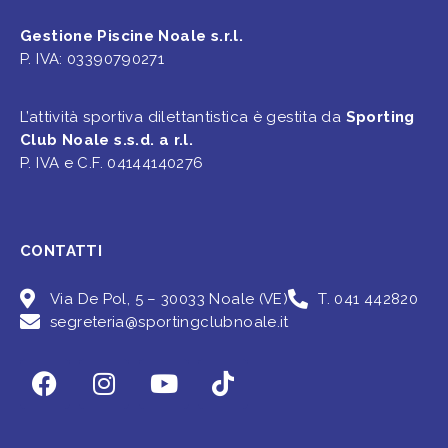
Gestione Piscine Noale s.r.l.
P. IVA: 03390790271
L’attività sportiva dilettantistica è gestita da
Sporting
Club Noale s.s.d. a r.l.
P. IVA e C.F. 04144140276
CONTATTI
Via De Pol, 5 – 30033 Noale (VE)
T. 041 442820
segreteria@sportingclubnoale.it