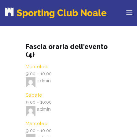
PROVA IL CLUB
Fascia oraria dell'evento
CORSI
(4)
ORARI
Mercoledì
CENTRI ESTIVI
9:00
-
10:00
NEWS DAL BLOG
admin
CONTATTI
Sabato
REGOLAMENTO
9:00
-
10:00
RINNOVA ONLINE
admin
Mercoledì
9:00
-
10:00