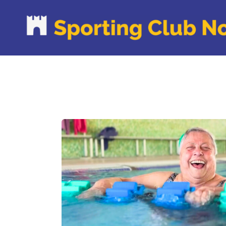
P
C
O
C
N
C
R
R