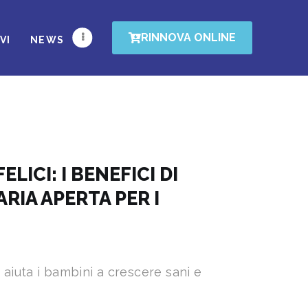
RINNOVA ONLINE
VI
NEWS
FELICI: I BENEFICI DI
ARIA APERTA PER I
a aiuta i bambini a crescere sani e