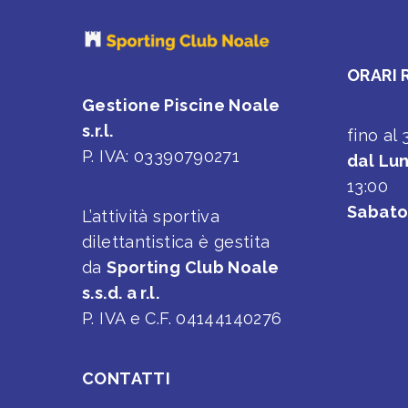
ORARI 
Gestione Piscine Noale
s.r.l.
fino al
P. IVA: 03390790271
dal Lun
13:00
Sabat
L’attività sportiva
dilettantistica è gestita
da
Sporting Club Noale
s.s.d. a r.l.
P. IVA e C.F. 04144140276
CONTATTI