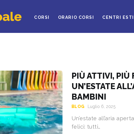
ROVA IL CLUB
CORSI
ORARIO CORSI
CENTRI ESTI
ORSI
RARI
ENTRI ESTIVI
EWS DAL BLOG
PIÙ ATTIVI, PIÙ 
UN’ESTATE ALL’
ONTATTI
BAMBINI
EGOLAMENTO
BLOG
Luglio 6, 2025
Un’estate all’aria apert
INNOVA ONLINE
felici: tutti…