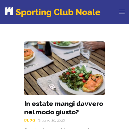
PROVA IL CLUB
CORSI
ORARI
CENTRI ESTIVI
NEWS DAL BLOG
CONTATTI
REGOLAMENTO
RINNOVA ONLINE
In estate mangi davvero
nel modo giusto?
BLOG
Giugno 29, 2026