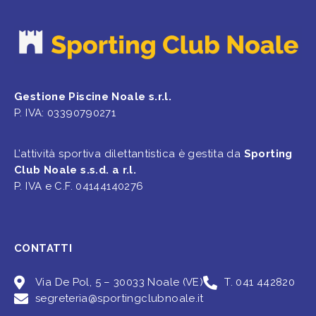
Gestione Piscine Noale s.r.l.
P. IVA: 03390790271
L’attività sportiva dilettantistica è gestita da
Sporting
Club Noale s.s.d. a r.l.
P. IVA e C.F. 04144140276
CONTATTI
Via De Pol, 5 – 30033 Noale (VE)
T. 041 442820
segreteria@sportingclubnoale.it