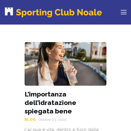
PROVA IL CLUB
CORSI
ORARI
CENTRI ESTIVI
NEWS DAL BLOG
CONTATTI
REGOLAMENTO
L’importanza
RINNOVA ONLINE
dell’idratazione
spiegata bene
BLOG
Ottobre 23, 2025
L’acqua è vita, dentro e fuori dalla