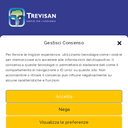
Gestisci Consenso
PARTNER
Per fornire le migliori esperienze, utilizziamo tecnologie come i cookie
per memorizzare e/o accedere alle informazioni del dispositivo. Il
consenso a queste tecnologie ci permetterà di elaborare dati come il
comportamento di navigazione o ID unici su questo sito. Non
acconsentire o ritirare il consenso può influire negativamente su
alcune caratteristiche e funzioni.
Accetta
Nega
© 2026 Gestione Piscine Noale s.r.l. | P.IVA
Visualizza le preferenze
03390790271 |
Privacy
|
Dati legali
|
Cookies
|