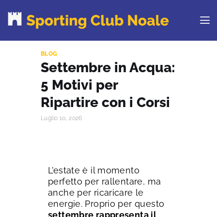
BLOG
Settembre in Acqua:
PROVA IL CLUB
5 Motivi per
CORSI
ORARI
Ripartire con i Corsi
CENTRI ESTIVI
Luglio 10, 2026
NEWS DAL BLOG
CONTATTI
REGOLAMENTO
RINNOVA ONLINE
L’estate è il momento
perfetto per rallentare, ma
anche per ricaricare le
energie. Proprio per questo
settembre rappresenta il