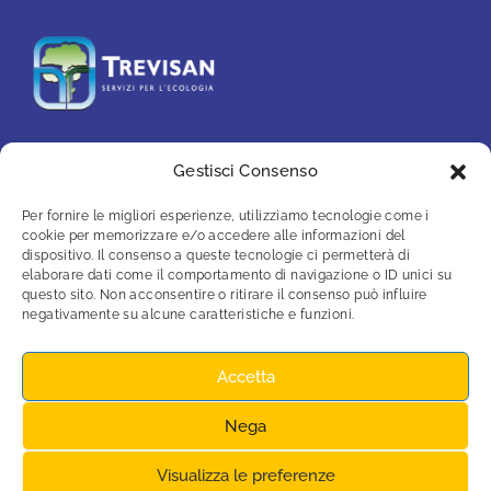
Gestisci Consenso
PARTNER
Per fornire le migliori esperienze, utilizziamo tecnologie come i
cookie per memorizzare e/o accedere alle informazioni del
dispositivo. Il consenso a queste tecnologie ci permetterà di
elaborare dati come il comportamento di navigazione o ID unici su
questo sito. Non acconsentire o ritirare il consenso può influire
negativamente su alcune caratteristiche e funzioni.
Accetta
Nega
© 2026 Gestione Piscine Noale s.r.l. | P.IVA
Visualizza le preferenze
03390790271 |
Privacy
|
Dati legali
|
Cookies
|
Termini